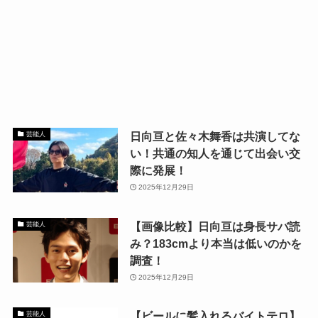
日向亘と佐々木舞香は共演してな
芸能人
い！共通の知人を通じて出会い交
際に発展！
2025年12月29日
【画像比較】日向亘は身長サバ読
芸能人
み？183cmより本当は低いのかを
調査！
2025年12月29日
【ビールに髪入れるバイトテロ】
芸能人